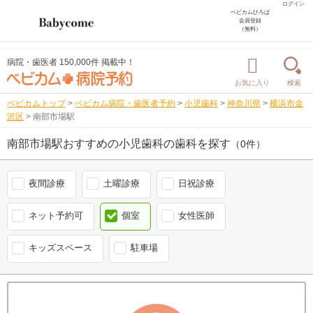
ログイン
ベビカムひろば
会員登録
（無料）
病院・歯医者 150,000件 掲載中！
お気に入り
検索
ベビカムトップ
>
ベビカム病院・歯医者予約
>
小児歯科
>
神奈川県
>
横浜市金
沢区
>
南部市場駅
南部市場駅おすすめの小児歯科の歯科を探す
（0件）
夜間診療
土曜診療
日祝診療
ネット予約可
個室
女性医師
キッズスペース
駐車場