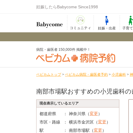
妊娠したらBabycome Since1998
コミュニティ
妊娠・出産
子育
病院・歯医者 150,000件 掲載中！
ベビカムトップ
>
ベビカム病院・歯医者予約
>
小児歯科
>
南部市場駅おすすめの小児歯科の
現在表示しているエリア
変更
都道府県
神奈川県（
）
変更
市区・路線
横浜市金沢区（
）
変更
駅
南部市場駅（
）