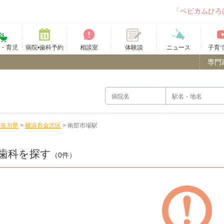
「ベビカムひろ
て・育児
病院•歯科予約
相談室
ニュース
子育
体験談
専門
神奈川県
>
横浜市金沢区
>
南部市場駅
歯科を探す
（0件）