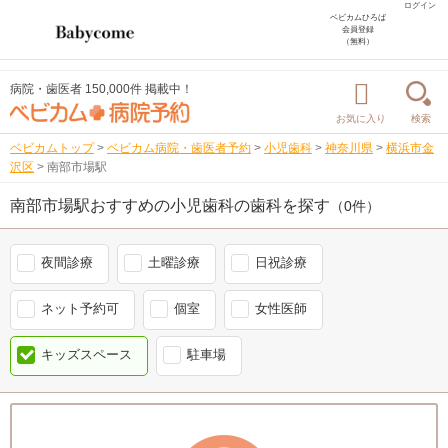
ログイン
ベビカムひろば
会員登録
（無料）
病院・歯医者 150,000件 掲載中！
お気に入り
検索
ベビカムトップ
>
ベビカム病院・歯医者予約
>
小児歯科
>
神奈川県
>
横浜市金
沢区
>
南部市場駅
南部市場駅おすすめの小児歯科の歯科を探す
（0件）
夜間診療
土曜診療
日祝診療
ネット予約可
個室
女性医師
キッズスペース
駐車場