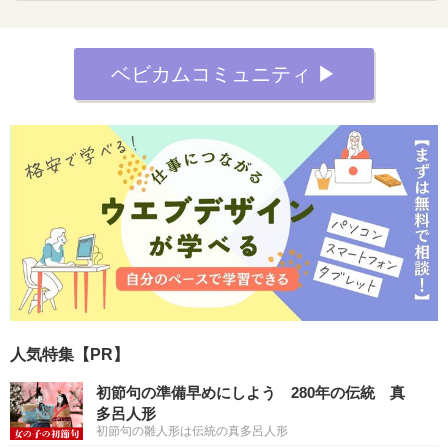
ベビカムコミュニティ ▶︎
人気特集【PR】
初節句の準備早めにしよう 280年の伝統 真
多呂人形
初節句の雛人形は伝統の真多呂人形