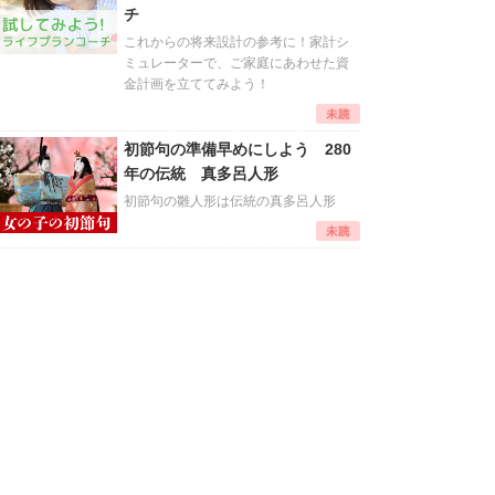
チ
これからの将来設計の参考に！家計シ
ミュレーターで、ご家庭にあわせた資
金計画を立ててみよう！
初節句の準備早めにしよう 280
年の伝統 真多呂人形
初節句の雛人形は伝統の真多呂人形