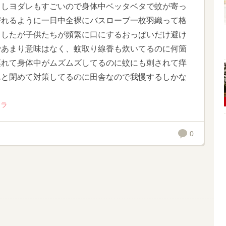
くしヨダレもすごいので身体中ベッタベタで蚊が寄っ
びれるように一日中全裸にバスローブ一枚羽織って格
ましたが子供たちが頻繁に口にするおっぱいだけ避け
であまり意味はなく、蚊取り線香も炊いてるのに何箇
蒸れて身体中がムズムズしてるのに蚊にも刺されて痒
んと閉めて対策してるのに田舎なので我慢するしかな
イラ
0