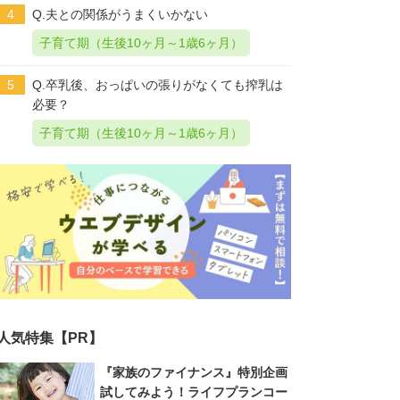
4
Q.夫との関係がうまくいかない
子育て期（生後10ヶ月～1歳6ヶ月）
5
Q.卒乳後、おっぱいの張りがなくても搾乳は
必要？
子育て期（生後10ヶ月～1歳6ヶ月）
人気特集【PR】
『家族のファイナンス』特別企画
試してみよう！ライフプランコー