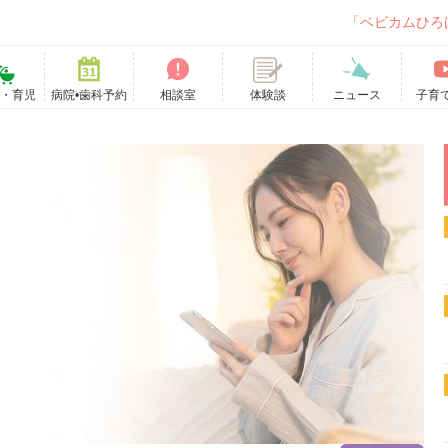
「ベビカムひろ
て・育児
病院•歯科予約
相談室
ニュース
子育
体験談