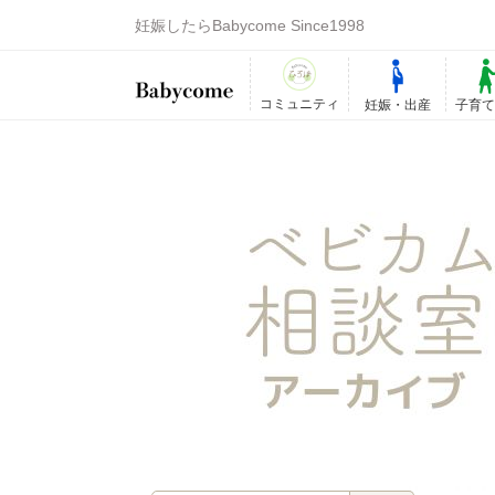
妊娠したらBabycome Since1998
コミュニティ
妊娠・出産
子育