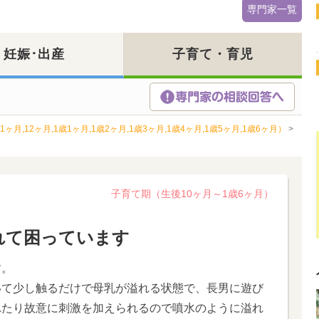
専門家一覧
妊娠･出産
子育て・育児
ヶ月,12ヶ月,1歳1ヶ月,1歳2ヶ月,1歳3ヶ月,1歳4ヶ月,1歳5ヶ月,1歳6ヶ月）
>
子育て期（生後10ヶ月～1歳6ヶ月）
れて困っています
す。
いて少し触るだけで母乳が溢れる状態で、長男に遊び
れたり故意に刺激を加えられるので噴水のように溢れ