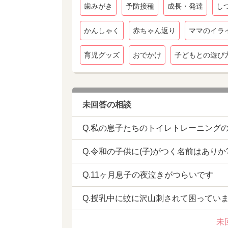
歯みがき
予防接種
成長・発達
し
かんしゃく
赤ちゃん返り
ママのイラ
育児グッズ
おでかけ
子どもとの遊び
未回答の相談
Q.私の息子たちのトイレトレーニング
Q.令和の子供に(子)がつく名前はありか
Q.11ヶ月息子の夜泣きがつらいです
Q.授乳中に蚊に沢山刺されて困ってい
未