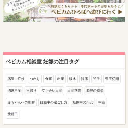
ベビカム相談室 妊娠の注目タグ
病気・症状
つわり
食事
出産
破水
陣痛
逆子
帝王切開
切迫早産
里帰り
立ち会い出産
出産準備
胎児の成長
赤ちゃんへの影響
妊娠中の過ごし方
妊娠中の不安
中絶
受精日