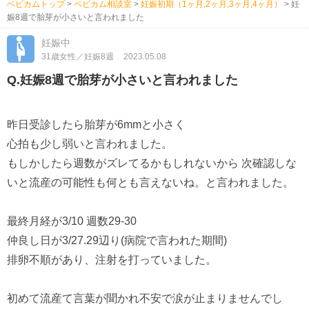
ベビカムトップ
>
ベビカム相談室
>
妊娠初期（1ヶ月,2ヶ月,3ヶ月,4ヶ月）
>
妊
娠8週で胎芽が小さいと言われました
妊娠中
31歳女性／妊娠8週
2023.05.08
Q.妊娠8週で胎芽が小さいと言われました
昨日受診したら胎芽が6mmと小さく
心拍も少し弱いと言われました。
もしかしたら週数がズレてるかもしれないから 次確認しな
いと流産の可能性も何とも言えないね。と言われました。
最終月経が3/10 週数29-30
仲良し日が3/27.29辺り(病院で言われた期間)
排卵不順があり、注射を打っていました。
初めて流産て言葉が聞かれ不安で涙が止まりませんでし