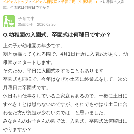
ベビカムトップ
>
ベビカム相談室
>
子育て期（生後3歳～）
>
幼稚園の入園
式、卒園式は何曜日ですか？
子育て中
35歳女性
2020.02.20
Q.幼稚園の入園式、卒園式は何曜日ですか？
上の子が幼稚園の年少です。
割と頑張ってくれる園で、4月1日付近に入園式があり、幼
稚園がスタートします。
そのため、平日に入園式をすることもあります。
卒園式も同様で、今年はなぜか土曜に終業式をして、次の
月曜日に卒園式です。
休日もお仕事をしているご家庭もあるので、一概に土日に
すべき！とは思わないのですが、それでもやはり土日に合
わせた方が負担が少ないのでは…と思いました。
みなさんのお子さんの園では、入園式、卒園式は何曜日に
やりますか？