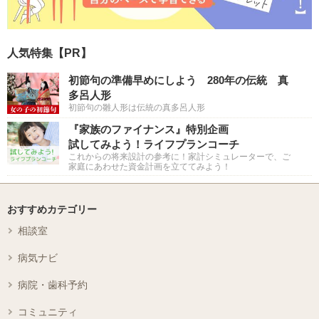
人気特集【PR】
初節句の準備早めにしよう 280年の伝統 真
多呂人形
初節句の雛人形は伝統の真多呂人形
『家族のファイナンス』特別企画
試してみよう！ライフプランコーチ
これからの将来設計の参考に！家計シミュレーターで、ご
家庭にあわせた資金計画を立ててみよう！
おすすめカテゴリー
相談室
病気ナビ
病院・歯科予約
コミュニティ