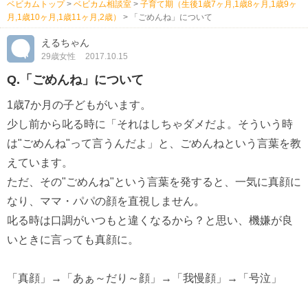
ベビカムトップ
>
ベビカム相談室
>
子育て期（生後1歳7ヶ月,1歳8ヶ月,1歳9ヶ
月,1歳10ヶ月,1歳11ヶ月,2歳）
>
「ごめんね」について
えるちゃん
29歳女性
2017.10.15
Q.「ごめんね」について
1歳7か月の子どもがいます。
少し前から叱る時に「それはしちゃダメだよ。そういう時
は"ごめんね"って言うんだよ」と、ごめんねという言葉を教
えています。
ただ、その"ごめんね"という言葉を発すると、一気に真顔に
なり、ママ・パパの顔を直視しません。
叱る時は口調がいつもと違くなるから？と思い、機嫌が良
いときに言っても真顔に。
「真顔」→「あぁ～だり～顔」→「我慢顔」→「号泣」