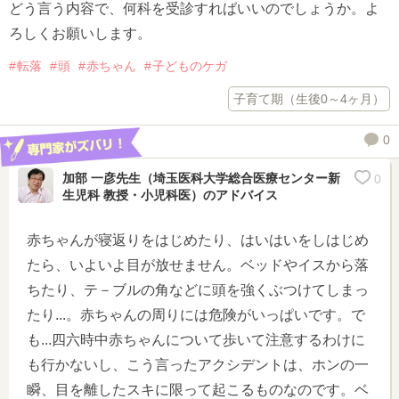
どう言う内容で、何科を受診すればいいのでしょうか。よ
ろしくお願いします。
転落
頭
赤ちゃん
子どものケガ
子育て期（生後0～4ヶ月）
0
加部 一彦先生（埼玉医科大学総合医療センター新
0
生児科 教授・小児科医）
のアドバイス
赤ちゃんが寝返りをはじめたり、はいはいをしはじめ
たら、いよいよ目が放せません。ベッドやイスから落
ちたり、テ－ブルの角などに頭を強くぶつけてしまっ
たり...。赤ちゃんの周りには危険がいっぱいです。で
も...四六時中赤ちゃんについて歩いて注意するわけに
も行かないし、こう言ったアクシデントは、ホンの一
瞬、目を離したスキに限って起こるものなのです。ベ