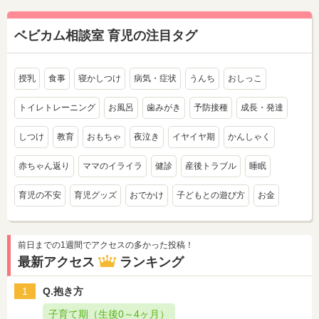
ベビカム相談室 育児の注目タグ
授乳
食事
寝かしつけ
病気・症状
うんち
おしっこ
トイレトレーニング
お風呂
歯みがき
予防接種
成長・発達
しつけ
教育
おもちゃ
夜泣き
イヤイヤ期
かんしゃく
赤ちゃん返り
ママのイライラ
健診
産後トラブル
睡眠
育児の不安
育児グッズ
おでかけ
子どもとの遊び方
お金
前日までの1週間でアクセスの多かった投稿！
最新アクセス
ランキング
1
Q.抱き方
子育て期（生後0～4ヶ月）