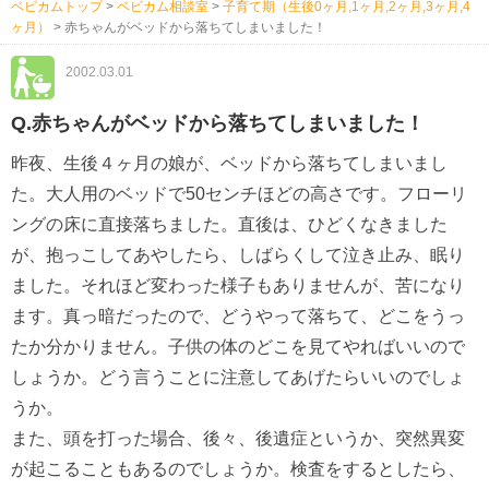
ベビカムトップ
>
ベビカム相談室
>
子育て期（生後0ヶ月,1ヶ月,2ヶ月,3ヶ月,4
ヶ月）
>
赤ちゃんがベッドから落ちてしまいました！
2002.03.01
Q.赤ちゃんがベッドから落ちてしまいました！
昨夜、生後４ヶ月の娘が、ベッドから落ちてしまいまし
た。大人用のベッドで50センチほどの高さです。フローリ
ングの床に直接落ちました。直後は、ひどくなきました
が、抱っこしてあやしたら、しばらくして泣き止み、眠り
ました。それほど変わった様子もありませんが、苦になり
ます。真っ暗だったので、どうやって落ちて、どこをうっ
たか分かりません。子供の体のどこを見てやればいいので
しょうか。どう言うことに注意してあげたらいいのでしょ
うか。
また、頭を打った場合、後々、後遺症というか、突然異変
が起こることもあるのでしょうか。検査をするとしたら、