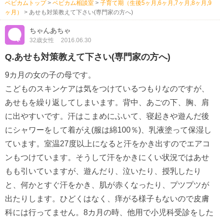
ベビカムトップ
>
ベビカム相談室
>
子育て期（生後5ヶ月,6ヶ月,7ヶ月,8ヶ月,9
ヶ月）
>
あせも対策教えて下さい(専門家の方へ)
ちゃんあちゃ
32歳女性
2016.06.30
Q.あせも対策教えて下さい(専門家の方へ)
9カ月の女の子の母です。
こどものスキンケアは気をつけているつもりなのですが、
あせもを繰り返してしまいます。背中、あごの下、胸、肩
に出やすいです。汗はこまめにふいて、寝起きや遊んだ後
にシャワーをして着がえ(服は綿100％)、乳液塗って保湿し
ています。室温27度以上になると汗をかき出すのでエアコ
ンもつけています。そうして汗をかきにくい状況ではあせ
もも引いていますが、遊んだり、泣いたり、授乳したり
と、何かとすぐ汗をかき、肌が赤くなったり、プツプツが
出たりします。ひどくはなく、痒がる様子もないので皮膚
科には行ってません。8カ月の時、他用で小児科受診をした