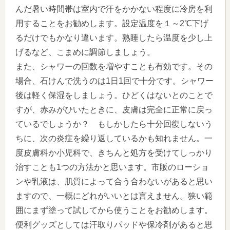
んだ暑い時間帯は室内で汗をかかない程度に冷房を利
用することをお勧めします。設定温度を１～2℃下げ
るだけでもかなり違います。熟睡したら温度を少し上
げるなど、こまめに調節しましょう。
また、シャワーの回数を増やすことも有効です。その
場合、石けんで洗うのは1日1回で十分です。シャワー
後は軽く保湿をしましょう。ひどくはないとのことで
すが、赤みがひいたときに、皮膚は完全に正常に戻っ
ているでしょうか？ もしかしたら十分回復しないう
ちに、次の炎症を繰り返しているかも知れません。一
度皮膚科か小児科で、きちんと処方を受けてしっかり
治すことも1つの方法かと思います。市販のローショ
ンや乳液は、肌質によって合う合わないがあると思い
ますので、一概にどれがいいとは言えません。狭い範
囲にまず塗って試してから使うことをお勧めします。
便利グッズとしては汗取りパッドや保冷剤があると思