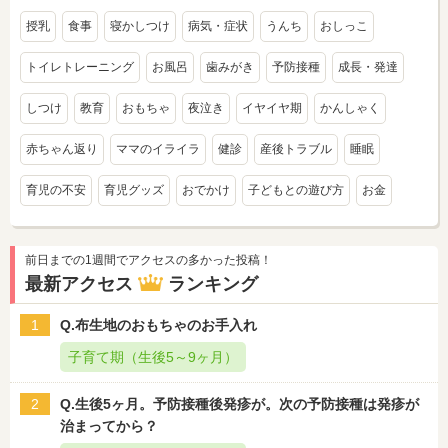
授乳
食事
寝かしつけ
病気・症状
うんち
おしっこ
トイレトレーニング
お風呂
歯みがき
予防接種
成長・発達
しつけ
教育
おもちゃ
夜泣き
イヤイヤ期
かんしゃく
赤ちゃん返り
ママのイライラ
健診
産後トラブル
睡眠
育児の不安
育児グッズ
おでかけ
子どもとの遊び方
お金
前日までの1週間でアクセスの多かった投稿！
最新アクセス
ランキング
1
Q.布生地のおもちゃのお手入れ
子育て期（生後5～9ヶ月）
2
Q.生後5ヶ月。予防接種後発疹が。次の予防接種は発疹が
治まってから？