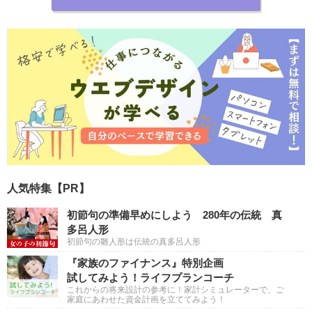
人気特集【PR】
初節句の準備早めにしよう 280年の伝統 真
多呂人形
初節句の雛人形は伝統の真多呂人形
『家族のファイナンス』特別企画
試してみよう！ライフプランコーチ
これからの将来設計の参考に！家計シミュレーターで、ご
家庭にあわせた資金計画を立ててみよう！