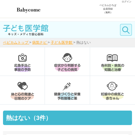
ログイン
ベビカムひろば
会員登録
（無料）
ベビカムトップ
>
病気ナビ
>
子ども医学館
>
熱はない
熱はない（3件）