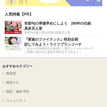
人気特集【PR】
初節句の準備早めにしよう 280年の伝統
真多呂人形
初節句の雛人形は伝統の真多呂人形
『家族のファイナンス』特別企画
試してみよう！ライフプランコーチ
これからの将来設計の参考に！家計シミュレーターで、
ご家庭にあわせた資金計画を立ててみよう！
おすすめカテゴリー
相談室
病気ナビ
病院・歯科予約
コミュニティ