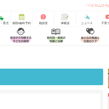
「ベビカムひろ
て・育児
病院•歯科予約
相談室
ニュース
子育
体験談