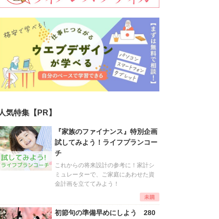
人気特集【PR】
『家族のファイナンス』特別企画
試してみよう！ライフプランコー
チ
これからの将来設計の参考に！家計シ
ミュレーターで、ご家庭にあわせた資
金計画を立ててみよう！
初節句の準備早めにしよう 280