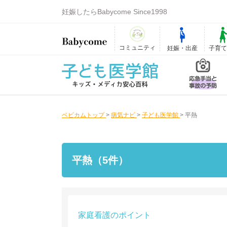
妊娠したらBabycome Since1998
コミュニティ
妊娠・出産
子育
ベビカムトップ
>
病気ナビ
>
子ども医学館
>
平熱
平熱（5件）
家庭看護のポイント