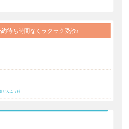
予約
待ち時間なくラクラク受診♪
鼻いんこう科