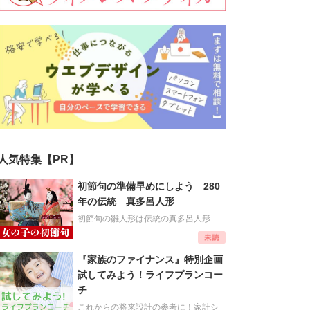
人気特集【PR】
初節句の準備早めにしよう 280
年の伝統 真多呂人形
初節句の雛人形は伝統の真多呂人形
『家族のファイナンス』特別企画
試してみよう！ライフプランコー
チ
これからの将来設計の参考に！家計シ