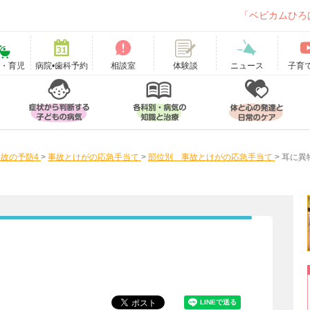
「ベビカムひろ
て・育児
病院•歯科予約
相談室
ニュース
子育
体験談
故の予防4
>
事故とけがの応急手当て
>
部位別 事故とけがの応急手当て
>
耳に異