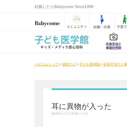
妊娠したらBabycome Since1998
コミュニティ
妊娠・出産
子育
ベビカムトップ
>
病気ナビ
>
子ども医学館
>
応急手当てと事
耳に異物が入った
(みみにいぶつがはいった)