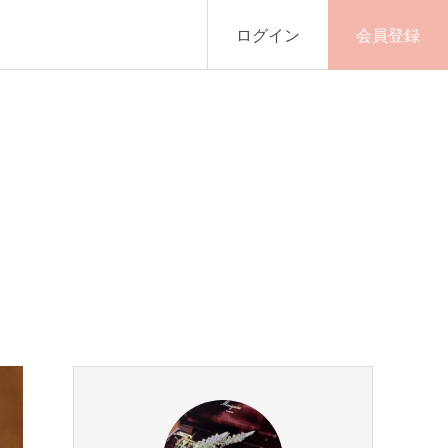
ログイン
会員登録