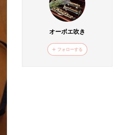
オーボエ吹き
フォローする