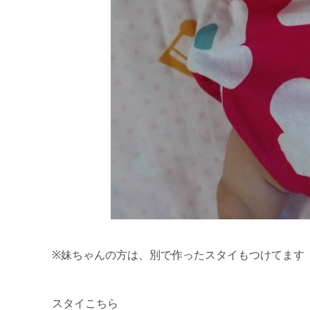
※妹ちゃんの方は、別で作ったスタイもつけてます
スタイこちら