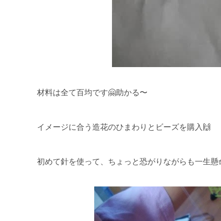
材料は全て百均です🤗助かる〜
イメージに合う造花のひまわりとビーズを購入🙌
初めて針を使って、ちょっと恐がりながらも一生懸命