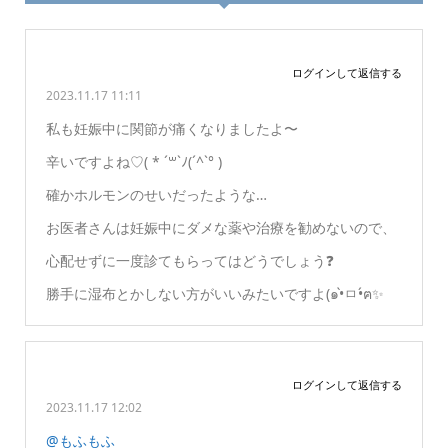
ログインして返信する
2023.11.17 11:11
私も妊娠中に関節が痛くなりましたよ〜
辛いですよね♡( * ´꒳`ﾉ(´^`° )
確かホルモンのせいだったような…
お医者さんは妊娠中にダメな薬や治療を勧めないので、
心配せずに一度診てもらってはどうでしょう❓
勝手に湿布とかしない方がいいみたいですよ(๑•̀ㅁ•́ฅ✨
ログインして返信する
2023.11.17 12:02
@もふもふ