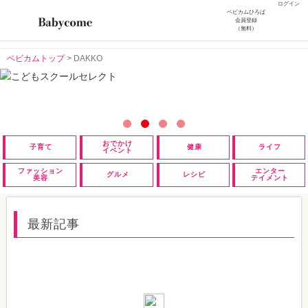
ログイン
ベビカムひろば
会員登録
（無料）
ベビカムトップ
>
DAKKO
おでかけ
子育て
健康
ライフ
イベント
ファッション
エンター
グルメ
レシピ
美容
テイメント
最新記事