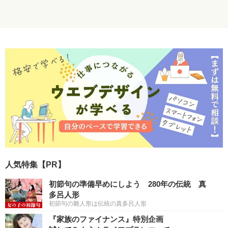
人気特集【PR】
初節句の準備早めにしよう 280年の伝統 真
多呂人形
初節句の雛人形は伝統の真多呂人形
『家族のファイナンス』特別企画