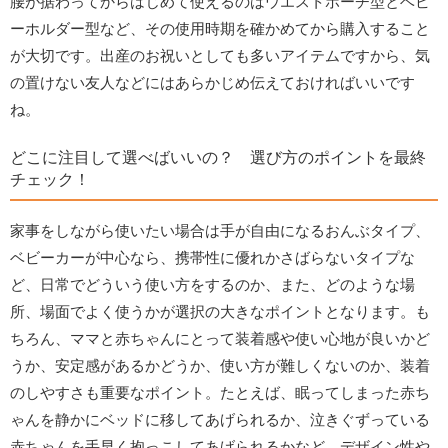
腰が据わってからはじめて使えるのはウエストポーチ型とベビ
ーホルダー型など、その使用時期を確かめてから購入すること
が大切です。出産のお祝いとしても多いアイテムですから、気
の置けない友人などにはあらかじめ伝えておければいいです
ね。
どこに注目して選べばいいの？ 選び方のポイントを最終
チェック！
家事をしながら使いたい場合は手が自由になるおんぶタイプ、
ベビーカーが中心なら、携帯性に優れかさばらないタイプな
ど、日常でどういう使い方をするのか、また、どのような場
所、場面でよく使うかが選択の大きなポイントとなります。も
ちろん、ママと赤ちゃんにとって装着感や使い心地が良いかど
うか、安定感があるかどうか、使い方が難しくないのか、装着
のしやすさも重要なポイント。たとえば、眠ってしまった赤ち
ゃんを静かにベッドに移してあげられるか、泣きぐずっている
赤ちゃんを手早く抱っこしてあげられるかなど。デザイン性や