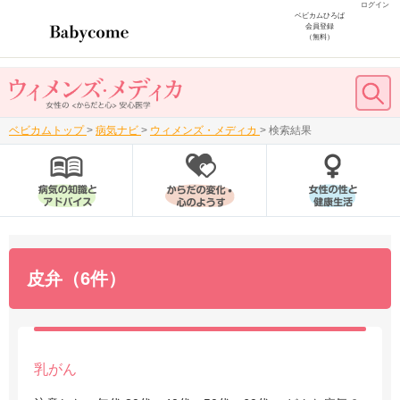
ログイン
ベビカムひろば
会員登録
（無料）
ベビカムトップ
>
病気ナビ
>
ウィメンズ・メディカ
>
検索結果
皮弁（6件）
乳がん