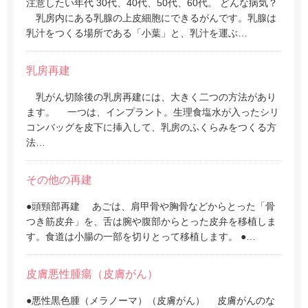
注意したい年代 30代、40代、50代、60代。 どんな病気？
乳房内にある乳腺の上皮細胞にできるがんです。乳腺は
乳汁をつくる場所である「小葉」と、乳汁を運ぶ…
乳房再建
乳がん切除後の乳房再建には、大きく二つの方法があり
ます。 一つは、インプラント。生理食塩水が入ったシリ
コンバッグを皮下に挿入して、乳房のふくらみをつくる方
法…
その他の再建
●頭頸部再建 あごは、肩甲骨や胸骨などからとった「骨
つき筋皮弁」を、舌は腕や腹部からとった皮弁を移植しま
す。食道は小腸の一部を切りとって移植します。 ●…
皮膚悪性腫瘍（皮膚がん）
●悪性黒色腫（メラノーマ）（皮膚がん） 皮膚がんのな