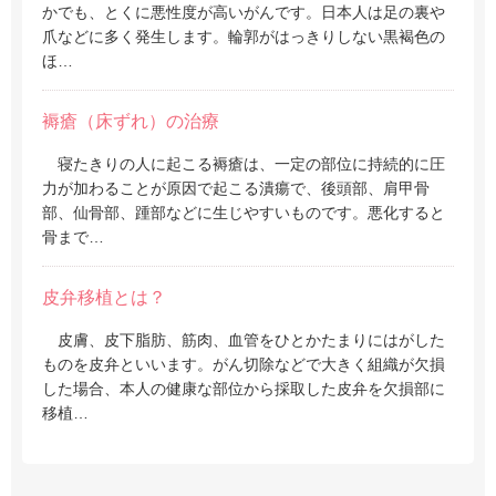
かでも、とくに悪性度が高いがんです。日本人は足の裏や
爪などに多く発生します。輪郭がはっきりしない黒褐色の
ほ…
褥瘡（床ずれ）の治療
寝たきりの人に起こる褥瘡は、一定の部位に持続的に圧
力が加わることが原因で起こる潰瘍で、後頭部、肩甲骨
部、仙骨部、踵部などに生じやすいものです。悪化すると
骨まで…
皮弁移植とは？
皮膚、皮下脂肪、筋肉、血管をひとかたまりにはがした
ものを皮弁といいます。がん切除などで大きく組織が欠損
した場合、本人の健康な部位から採取した皮弁を欠損部に
移植…