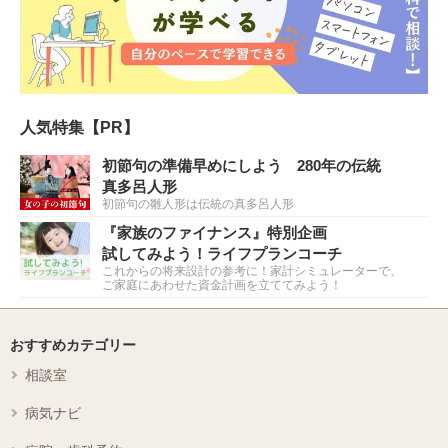
人気特集【PR】
初節句の準備早めにしよう 280年の伝統
真多呂人形
初節句の雛人形は伝統の真多呂人形
『家族のファイナンス』特別企画
試してみよう！ライフプランコーチ
これからの将来設計の参考に！家計シミュレーターで、
ご家庭にあわせた資金計画を立ててみよう！
おすすめカテゴリー
相談室
病気ナビ