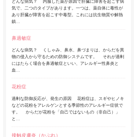
どんな病気？ 内服した薬が原因で肝臓に障害を起こす病
気で、二つのタイプがあります。一つは、薬自体に毒性が
あり肝臓が障害を起こす中毒型。これには抗生物質や解熱
鎮…
鼻過敏症
どんな病気？ くしゃみ、鼻水、鼻づまりは、からだを異
物の侵入から守るための防御システムです。 それが過剰
にはたらく場合を鼻過敏症といい、アレルギー性鼻炎と
血…
花粉症
過剰な防御反応が、発生の原因 花粉症は、スギやヒノキ
などの花粉をアレルゲンとする季節性のアレルギー症状で
す。 からだが花粉を「自己ではないもの（非自己）」
と…
接触皮膚炎（かぶれ）