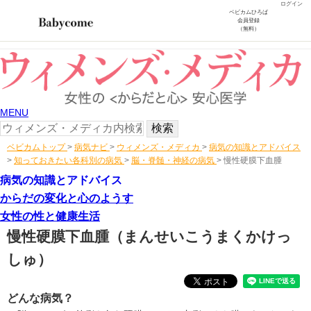
ログイン
ベビカムひろば
会員登録
（無料）
MENU
ベビカムトップ
>
病気ナビ
>
ウィメンズ・メディカ
>
病気の知識とアドバイス
>
知っておきたい各科別の病気
>
脳・脊髄・神経の病気
>
慢性硬膜下血腫
病気の知識とアドバイス
からだの変化と心のようす
女性の性と健康生活
慢性硬膜下血腫
（まんせいこうまくかけっ
しゅ）
どんな病気？