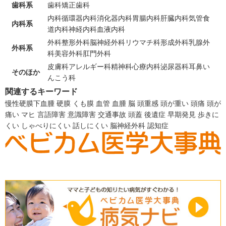
歯科系
歯科
矯正歯科
内科
循環器内科
消化器内科
胃腸内科
肝臓内科
気管食
内科系
道内科
神経内科
血液内科
外科
整形外科
脳神経外科
リウマチ科
形成外科
乳腺外
外科系
科
美容外科
肛門外科
皮膚科
アレルギー科
精神科
心療内科
泌尿器科
耳鼻い
そのほか
んこう科
関連するキーワード
慢性硬膜下血腫
硬膜
くも膜
血管
血腫
脳
頭重感
頭が重い
頭痛
頭が
痛い
マヒ
言語障害
意識障害
交通事故
頭蓋
後遺症
早期発見
歩きに
くい
しゃべりにくい
話しにくい
脳神経外科
認知症