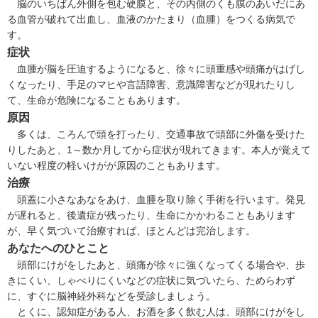
脳のいちばん外側を包む硬膜と、その内側のくも膜のあいだにあ
る血管が破れて出血し、血液のかたまり（血腫）をつくる病気で
す。
症状
血腫が脳を圧迫するようになると、徐々に頭重感や頭痛がはげし
くなったり、手足のマヒや言語障害、意識障害などが現れたりし
て、生命が危険になることもあります。
原因
多くは、ころんで頭を打ったり、交通事故で頭部に外傷を受けた
りしたあと、1～数か月してから症状が現れてきます。本人が覚えて
いない程度の軽いけがが原因のこともあります。
治療
頭蓋に小さなあなをあけ、血腫を取り除く手術を行います。発見
が遅れると、後遺症が残ったり、生命にかかわることもあります
が、早く気づいて治療すれば、ほとんどは完治します。
あなたへのひとこと
頭部にけがをしたあと、頭痛が徐々に強くなってくる場合や、歩
きにくい、しゃべりにくいなどの症状に気づいたら、ためらわず
に、すぐに脳神経外科などを受診しましょう。
とくに、認知症がある人、お酒を多く飲む人は、頭部にけがをし