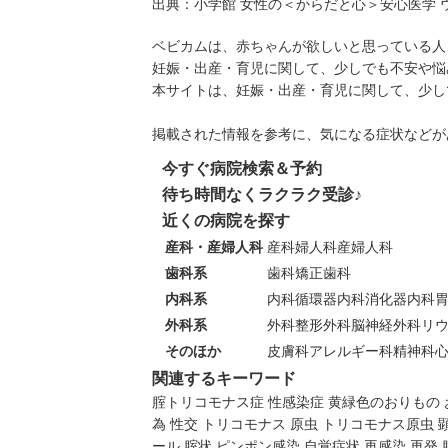
出典：
小学館 女性の＜からだと心＞安心医学 
ベビカムは、赤ちゃんが欲しいと思っている人
妊娠・出産・育児に関して、少しでも不安や悩
本サイトは、妊娠・出産・育児に関して、少し
掲載された情報を参考に、気になる症状などが
今すぐ病院検索＆予約
待ち時間なくラクラク受診♪
近くの病院を探す
産科・産婦人科
産科
婦人科
産婦人科
歯科系
歯科
矯正歯科
内科系
内科
循環器内科
消化器内科
外科系
外科
整形外科
脳神経外科
リ
そのほか
皮膚科
アレルギー科
精神科
関連するキーワード
腟トリコモナス症
性感染症
黄緑色のおりもの
為
性交
トリコモナス
原虫
トリコモナス原虫
ール
腟状
ピンポン感染
自覚症状
再感染
再発