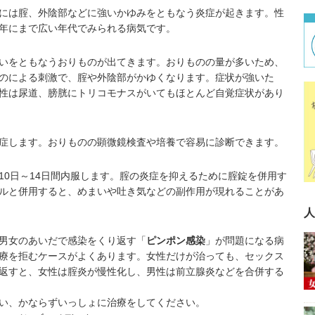
には腟、外陰部などに強いかゆみをともなう炎症が起きます。性
年にまで広い年代でみられる病気です。
いをともなうおりものが出てきます。おりものの量が多いため、
のによる刺激で、腟や外陰部がかゆくなります。症状が強いた
性は尿道、膀胱にトリコモナスがいてもほとんど自覚症状があり
症します。おりものの顕微鏡検査や培養で容易に診断できます。
0日～14日間内服します。腟の炎症を抑えるために腟錠を併用す
ルと併用すると、めまいや吐き気などの副作用が現れることがあ
人
男女のあいだで感染をくり返す「
ピンポン感染
」が問題になる病
療を拒むケースがよくあります。女性だけが治っても、セックス
返すと、女性は腟炎が慢性化し、男性は前立腺炎などを合併する
い、かならずいっしょに治療をしてください。