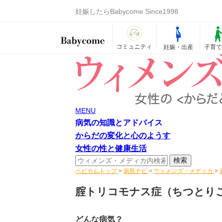
妊娠したらBabycome Since1998
コミュニティ
妊娠・出産
子育
MENU
病気の知識とアドバイス
からだの変化と心のようす
女性の性と健康生活
ベビカムトップ
>
病気ナビ
>
ウィメンズ・メディカ
>
腟トリコモナス症
（ちつとり
どんな病気？