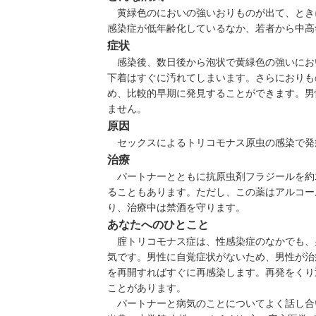
黄緑色のにおいの強いおりものが出て、とき
感染症が低年齢化しているなか、若者から中高
症状
感染後、数日後から泡状で黄緑色の強いにお
下着はすぐに汚れてしまいます。さらにおりも
め、比較的早期に発見することができます。男
ません。
原因
セックスによるトリコモナス原虫の感染で発
治療
パートナーとともに抗原虫剤フラジールを約1
ることもあります。ただし、この薬はアルコー
り、治療中は禁酒を守ります。
あなたへのひとこと
腟トリコモナス症は、性感染症のなかでも、
気です。男性に自覚症状がないため、男性が治
を再開すればすぐに再感染します。再発をくり
ことがあります。
パートナーと病気のことについてよく話し合