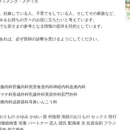
ウィメンズ・メディカ
、妊娠している人、子育てをしている人、そしてその家族など、
みをお持ちの方々のお役に立ちたいと考えています。
でも皆さまの参考となる情報の提供を目的としています。
あれば、必ず医師の診断を受けるようにしてください。
胃腸内科
肝臓内科
気管食道内科
神経内科
血液内科
ウマチ科
形成外科
乳腺外科
美容外科
肛門外科
心療内科
泌尿器科
耳鼻いんこう科
おりもの
かゆみ
かゆい
腟
外陰部
泡状のおりもの
セックス
性行
顕微鏡検査
培養
パートナー
恋人
彼氏
配偶者
夫
抗原虫剤
フラジ
腟炎
前立腺炎