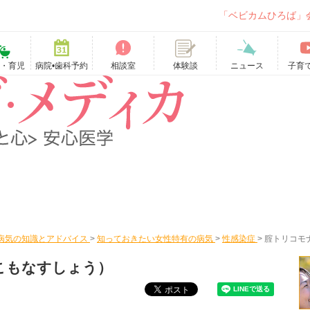
「ベビカムひろば」
て・育児
病院•歯科予約
相談室
ニュース
子育
体験談
病気の知識とアドバイス
>
知っておきたい女性特有の病気
>
性感染症
>
腟トリコモ
こもなすしょう）