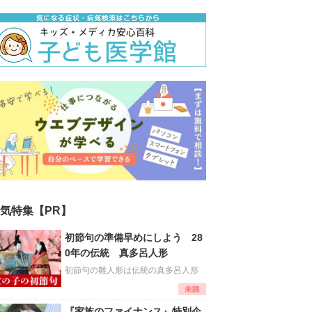
気特集【PR】
初節句の準備早めにしよう 28
0年の伝統 真多呂人形
初節句の雛人形は伝統の真多呂人形
『家族のファイナンス』特別企