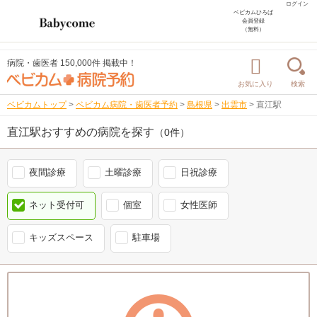
ログイン
ベビカムひろば
会員登録
（無料）
病院・歯医者 150,000件 掲載中！
お気に入り
検索
ベビカムトップ
>
ベビカム病院・歯医者予約
>
島根県
>
出雲市
>
直江駅
直江駅おすすめの病院を探す
（0件）
夜間診療
土曜診療
日祝診療
ネット受付可
個室
女性医師
キッズスペース
駐車場