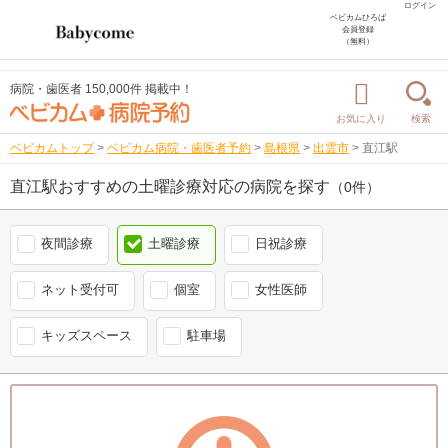
ログイン
ベビカムひろば
会員登録
（無料）
病院・歯医者 150,000件 掲載中！
お気に入り
検索
ベビカムトップ
>
ベビカム病院・歯医者予約
>
島根県
>
出雲市
>
直江駅
直江駅おすすめの土曜診療対応の病院を探す
（0件）
夜間診療
土曜診療
日祝診療
ネット受付可
個室
女性医師
キッズスペース
駐車場