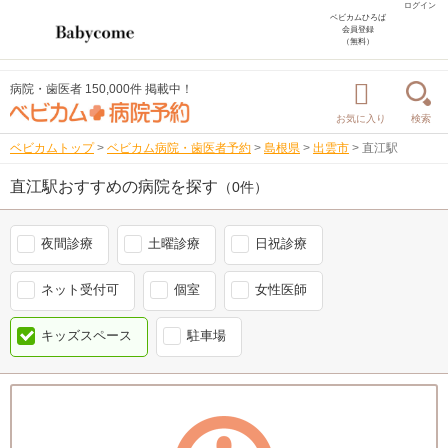
ログイン
ベビカムひろば
会員登録
（無料）
病院・歯医者 150,000件 掲載中！
お気に入り
検索
ベビカムトップ
>
ベビカム病院・歯医者予約
>
島根県
>
出雲市
>
直江駅
直江駅おすすめの病院を探す
（0件）
夜間診療
土曜診療
日祝診療
ネット受付可
個室
女性医師
キッズスペース
駐車場