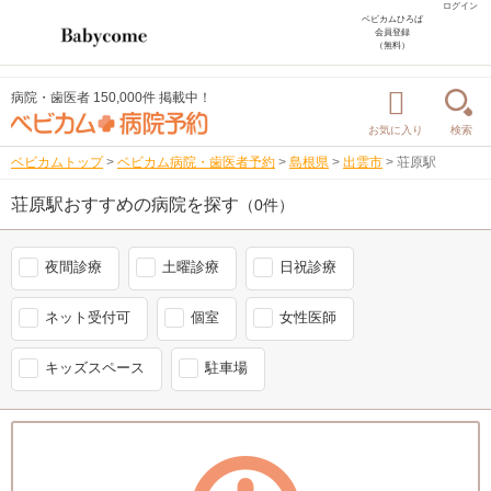
ログイン
ベビカムひろば
会員登録
（無料）
病院・歯医者 150,000件 掲載中！
お気に入り
検索
ベビカムトップ
>
ベビカム病院・歯医者予約
>
島根県
>
出雲市
>
荘原駅
荘原駅おすすめの病院を探す
（0件）
夜間診療
土曜診療
日祝診療
ネット受付可
個室
女性医師
キッズスペース
駐車場