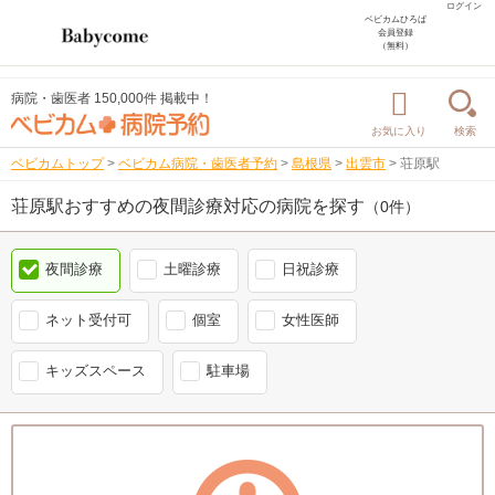
ログイン
ベビカムひろば
会員登録
（無料）
病院・歯医者 150,000件 掲載中！
お気に入り
検索
ベビカムトップ
>
ベビカム病院・歯医者予約
>
島根県
>
出雲市
>
荘原駅
荘原駅おすすめの夜間診療対応の病院を探す
（0件）
夜間診療
土曜診療
日祝診療
ネット受付可
個室
女性医師
キッズスペース
駐車場