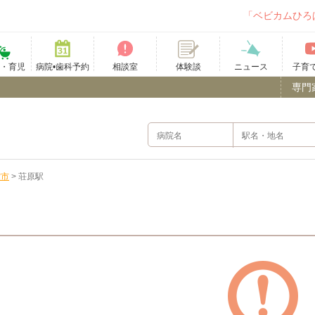
「ベビカムひろ
て・育児
病院•歯科予約
相談室
ニュース
子育
体験談
専門
雲市
>
荘原駅
）