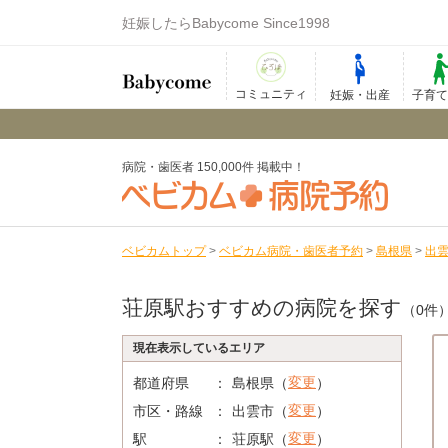
妊娠したらBabycome Since1998
コミュニティ
妊娠・出産
子育
病院・歯医者 150,000件 掲載中！
ベビカムトップ
>
ベビカム病院・歯医者予約
>
島根県
>
出
荘原駅おすすめの病院を探す
（0件
現在表示しているエリア
変更
都道府県
島根県（
）
変更
市区・路線
出雲市（
）
変更
駅
荘原駅（
）