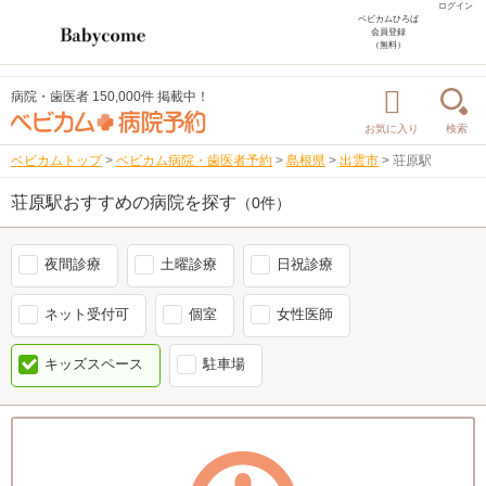
ログイン
ベビカムひろば
会員登録
（無料）
病院・歯医者 150,000件 掲載中！
お気に入り
検索
ベビカムトップ
>
ベビカム病院・歯医者予約
>
島根県
>
出雲市
>
荘原駅
荘原駅おすすめの病院を探す
（0件）
夜間診療
土曜診療
日祝診療
ネット受付可
個室
女性医師
キッズスペース
駐車場