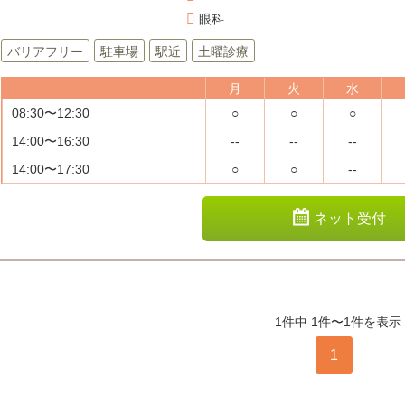
眼科
バリアフリー
駐車場
駅近
土曜診療
月
火
水
08:30〜12:30
○
○
○
14:00〜16:30
--
--
--
14:00〜17:30
○
○
--
ネット受付
1件中 1件〜1件を表示
1