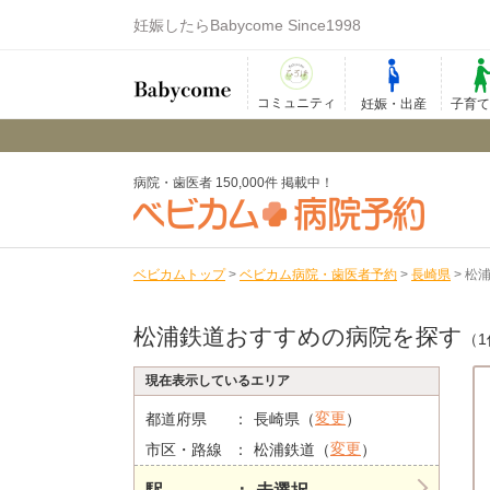
妊娠したらBabycome Since1998
コミュニティ
妊娠・出産
子育
病院・歯医者 150,000件 掲載中！
ベビカムトップ
>
ベビカム病院・歯医者予約
>
長崎県
>
松
松浦鉄道おすすめの病院を探す
（1
現在表示しているエリア
変更
都道府県
長崎県（
）
変更
市区・路線
松浦鉄道（
）