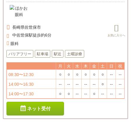
長崎県
佐世保市
中佐世保駅徒歩約6分
眼科
バリアフリー
駐車場
駅近
土曜診療
月
火
水
木
金
土
日
祝
○
○
○
○
○
○
--
--
08:30〜12:30
--
--
--
--
--
○
--
--
14:00〜16:30
○
○
--
--
○
--
--
--
14:00〜17:30
ネット受付