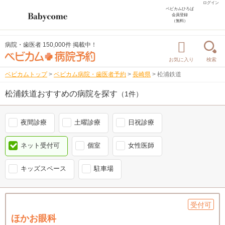
ログイン
ベビカムひろば
会員登録
（無料）
病院・歯医者 150,000件 掲載中！
お気に入り
検索
ベビカムトップ
>
ベビカム病院・歯医者予約
>
長崎県
>
松浦鉄道
松浦鉄道おすすめの病院を探す
（1件）
夜間診療
土曜診療
日祝診療
ネット受付可
個室
女性医師
キッズスペース
駐車場
受付可
ほかお眼科