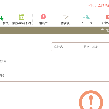
「ベビカムひろ
て・育児
病院•歯科予約
相談室
ニュース
子育
体験談
専門
浦鉄道
件）