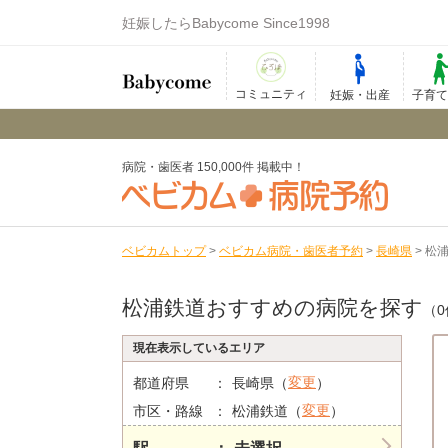
妊娠したらBabycome Since1998
コミュニティ
妊娠・出産
子育
病院・歯医者 150,000件 掲載中！
ベビカムトップ
>
ベビカム病院・歯医者予約
>
長崎県
>
松
松浦鉄道おすすめの病院を探す
（0
現在表示しているエリア
変更
都道府県
長崎県（
）
変更
市区・路線
松浦鉄道（
）