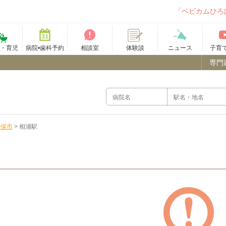
「ベビカムひろ
て・育児
病院•歯科予約
相談室
ニュース
子育
体験談
専門
世保市
>
相浦駅
）