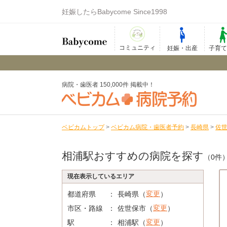
妊娠したらBabycome Since1998
コミュニティ
妊娠・出産
子育
病院・歯医者 150,000件 掲載中！
ベビカムトップ
>
ベビカム病院・歯医者予約
>
長崎県
>
佐
相浦駅おすすめの病院を探す
（0件
現在表示しているエリア
変更
都道府県
長崎県（
）
変更
市区・路線
佐世保市（
）
変更
駅
相浦駅（
）