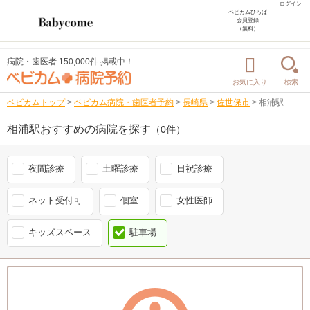
ログイン
ベビカムひろば
会員登録
（無料）
病院・歯医者 150,000件 掲載中！
お気に入り
検索
ベビカムトップ
>
ベビカム病院・歯医者予約
>
長崎県
>
佐世保市
>
相浦駅
相浦駅おすすめの病院を探す
（0件）
夜間診療
土曜診療
日祝診療
ネット受付可
個室
女性医師
キッズスペース
駐車場