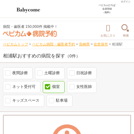
ログイン
ベビカムひろば
会員登録
（無料）
病院・歯医者 150,000件 掲載中！
お気に入り
検索
ベビカムトップ
>
ベビカム病院・歯医者予約
>
長崎県
>
佐世保市
>
相浦駅
相浦駅おすすめの病院を探す
（0件）
夜間診療
土曜診療
日祝診療
ネット受付可
個室
女性医師
キッズスペース
駐車場