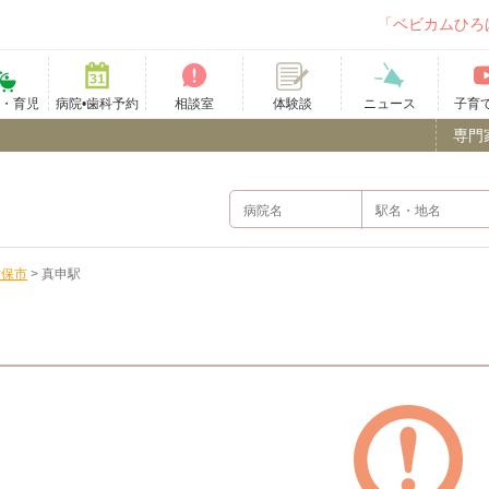
「ベビカムひろ
て・育児
病院•歯科予約
相談室
ニュース
子育
体験談
専門
世保市
>
真申駅
）