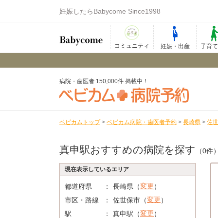
妊娠したらBabycome Since1998
コミュニティ
妊娠・出産
子育
病院・歯医者 150,000件 掲載中！
ベビカムトップ
>
ベビカム病院・歯医者予約
>
長崎県
>
佐
真申駅おすすめの病院を探す
（0件
現在表示しているエリア
変更
都道府県
長崎県（
）
変更
市区・路線
佐世保市（
）
変更
駅
真申駅（
）