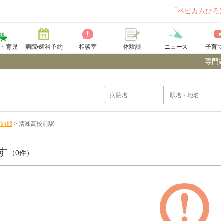
「ベビカムひろ
て・育児
病院•歯科予約
相談室
ニュース
子育
体験談
専門
松浦郡
>
清峰高校前駅
す
（0件）