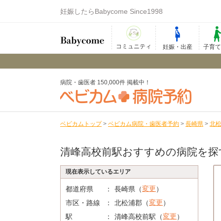
妊娠したらBabycome Since1998
コミュニティ
妊娠・出産
子育
病院・歯医者 150,000件 掲載中！
ベビカムトップ
>
ベビカム病院・歯医者予約
>
長崎県
>
北
清峰高校前駅おすすめの病院を探
現在表示しているエリア
変更
都道府県
長崎県（
）
変更
市区・路線
北松浦郡（
）
変更
駅
清峰高校前駅（
）