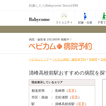
妊娠したらBabycome Since1998
コミュニティ
妊娠・出産
子育
病院・歯医者 150,000件 掲載中！
ベビカムトップ
>
ベビカム病院・歯医者予約
>
長崎県
>
北
清峰高校前駅おすすめの病院を探
現在表示しているエリア
変更
都道府県
長崎県（
）
変更
市区・路線
北松浦郡（
）
変更
駅
清峰高校前駅（
）