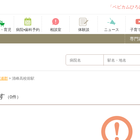
「ベビカムひろ
て・育児
病院•歯科予約
相談室
ニュース
子育
体験談
専門
松浦郡
>
清峰高校前駅
す
（0件）