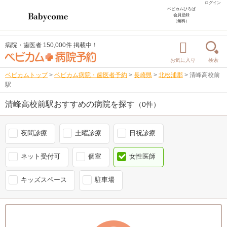
ログイン
ベビカムひろば
会員登録
（無料）
病院・歯医者 150,000件 掲載中！
お気に入り
検索
ベビカムトップ
>
ベビカム病院・歯医者予約
>
長崎県
>
北松浦郡
>
清峰高校前
駅
清峰高校前駅おすすめの病院を探す
（0件）
夜間診療
土曜診療
日祝診療
ネット受付可
個室
女性医師
キッズスペース
駐車場