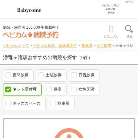
ログイン
ベビカムひろば
会員登録
（無料）
病院・歯医者 150,000件 掲載中！
お気に入り
検索
ベビカムトップ
>
ベビカム病院・歯医者予約
>
長崎県
>
佐世保市
>
潜竜ヶ滝駅
潜竜ヶ滝駅おすすめの病院を探す
（0件）
夜間診療
土曜診療
日祝診療
ネット受付可
個室
女性医師
キッズスペース
駐車場