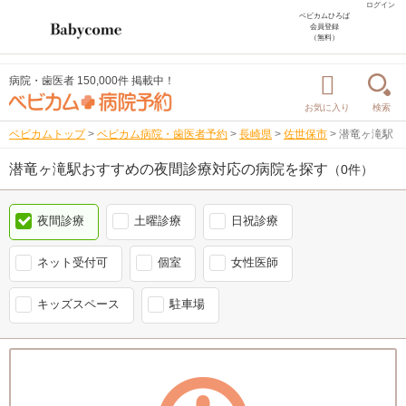
ログイン
ベビカムひろば
会員登録
（無料）
病院・歯医者 150,000件 掲載中！
お気に入り
検索
ベビカムトップ
>
ベビカム病院・歯医者予約
>
長崎県
>
佐世保市
>
潜竜ヶ滝駅
潜竜ヶ滝駅おすすめの夜間診療対応の病院を探す
（0件）
夜間診療
土曜診療
日祝診療
ネット受付可
個室
女性医師
キッズスペース
駐車場