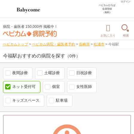
ログイン
ベビカムひろば
会員登録
（無料）
病院・歯医者 150,000件 掲載中！
お気に入り
検索
ベビカムトップ
>
ベビカム病院・歯医者予約
>
長崎県
>
松浦市
>
今福駅
今福駅おすすめの病院を探す
（0件）
夜間診療
土曜診療
日祝診療
ネット受付可
個室
女性医師
キッズスペース
駐車場