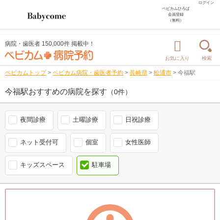
ログイン
ベビカムひろば
会員登録
（無料）
病院・歯医者 150,000件 掲載中！
お気に入り
検索
ベビカムトップ
>
ベビカム病院・歯医者予約
>
長崎県
>
松浦市
>
今福駅
今福駅おすすめの病院を探す
（0件）
夜間診療
土曜診療
日祝診療
ネット受付可
個室
女性医師
キッズスペース
駐車場