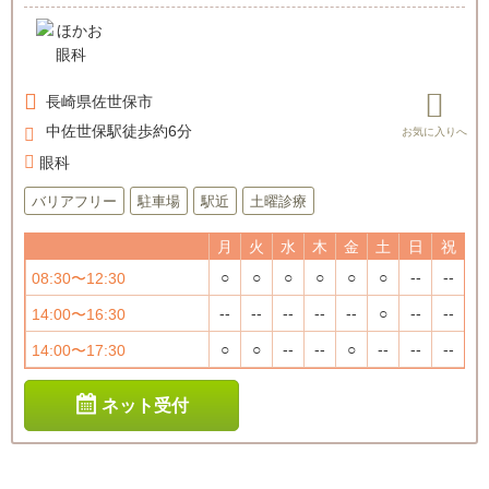
長崎県
佐世保市
中佐世保駅徒歩約6分
眼科
バリアフリー
駐車場
駅近
土曜診療
月
火
水
木
金
土
日
祝
○
○
○
○
○
○
--
--
08:30〜12:30
--
--
--
--
--
○
--
--
14:00〜16:30
○
○
--
--
○
--
--
--
14:00〜17:30
ネット受付