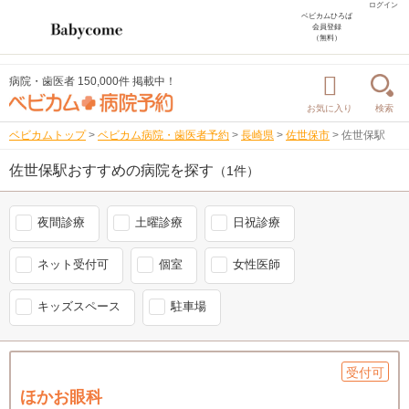
ログイン
ベビカムひろば
会員登録
（無料）
病院・歯医者 150,000件 掲載中！
お気に入り
検索
ベビカムトップ
>
ベビカム病院・歯医者予約
>
長崎県
>
佐世保市
>
佐世保駅
佐世保駅おすすめの病院を探す
（1件）
夜間診療
土曜診療
日祝診療
ネット受付可
個室
女性医師
キッズスペース
駐車場
受付可
ほかお眼科