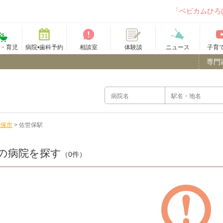
「ベビカムひろ
て・育児
病院•歯科予約
相談室
ニュース
子育
体験談
専門
世保市
>
佐世保駅
の病院を探す
（0件）