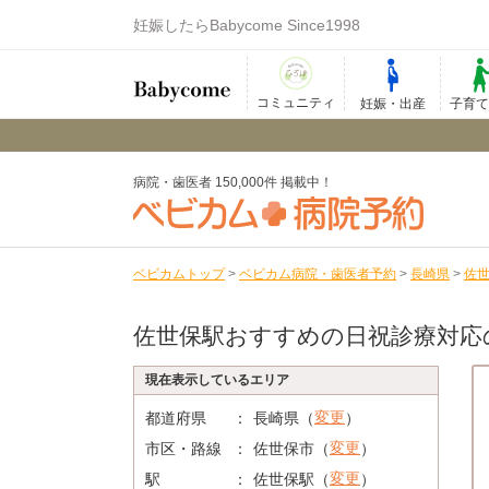
妊娠したらBabycome Since1998
コミュニティ
妊娠・出産
子育
病院・歯医者 150,000件 掲載中！
ベビカムトップ
>
ベビカム病院・歯医者予約
>
長崎県
>
佐
佐世保駅おすすめの日祝診療対応
現在表示しているエリア
変更
都道府県
長崎県（
）
変更
市区・路線
佐世保市（
）
変更
駅
佐世保駅（
）