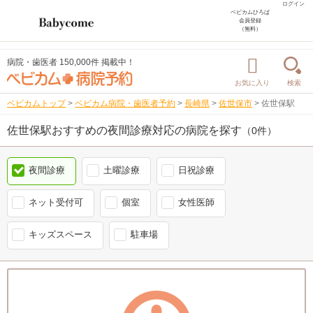
ログイン
ベビカムひろば
会員登録
（無料）
病院・歯医者 150,000件 掲載中！
お気に入り
検索
ベビカムトップ
>
ベビカム病院・歯医者予約
>
長崎県
>
佐世保市
>
佐世保駅
佐世保駅おすすめの夜間診療対応の病院を探す
（0件）
夜間診療
土曜診療
日祝診療
ネット受付可
個室
女性医師
キッズスペース
駐車場