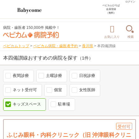
ログイン
ベビカムひろば
会員登録
（無料）
病院・歯医者 150,000件 掲載中！
お気に入り
検索
ベビカムトップ
>
ベビカム病院・歯医者予約
>
香川県
>
本四備讃線
本四備讃線おすすめの病院を探す
（1件）
夜間診療
土曜診療
日祝診療
ネット受付可
個室
女性医師
キッズスペース
駐車場
受付可
ふじみ眼科・内科クリニック（旧 沖津眼科クリニ