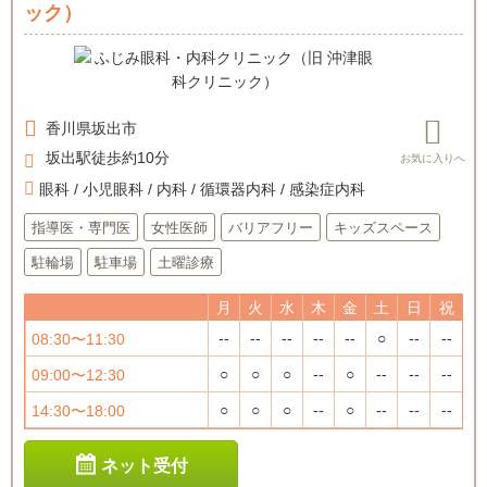
ック）
香川県
坂出市
坂出駅徒歩約10分
眼科 / 小児眼科 / 内科 / 循環器内科 / 感染症内科
指導医・専門医
女性医師
バリアフリー
キッズスペース
駐輪場
駐車場
土曜診療
月
火
水
木
金
土
日
祝
--
--
--
--
--
○
--
--
08:30〜11:30
○
○
○
--
○
--
--
--
09:00〜12:30
○
○
○
--
○
--
--
--
14:30〜18:00
ネット受付