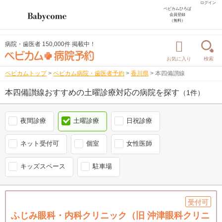
ログイン
ベビカムひろば
会員登録
（無料）
病院・歯医者 150,000件 掲載中！
お気に入り
検索
ベビカムトップ
>
ベビカム病院・歯医者予約
>
香川県
>
本四備讃線
本四備讃線おすすめの土曜診療対応の病院を探す
（1件）
夜間診療
土曜診療
日祝診療
ネット受付可
個室
女性医師
キッズスペース
駐車場
受付可
ふじみ眼科・内科クリニック（旧 沖津眼科クリニ