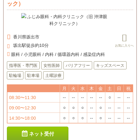
ック）
香川県
坂出市
坂出駅徒歩約10分
眼科 / 小児眼科 / 内科 / 循環器内科 / 感染症内科
指導医・専門医
女性医師
バリアフリー
キッズスペース
駐輪場
駐車場
土曜診療
月
火
水
木
金
土
日
祝
--
--
--
--
--
○
--
--
08:30〜11:30
○
○
○
--
○
--
--
--
09:00〜12:30
○
○
○
--
○
--
--
--
14:30〜18:00
ネット受付