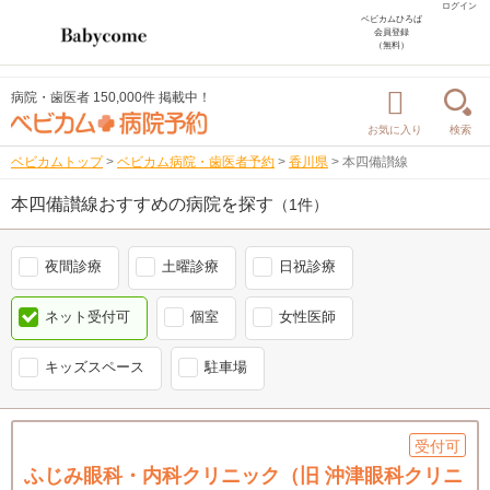
ログイン
ベビカムひろば
会員登録
（無料）
病院・歯医者 150,000件 掲載中！
お気に入り
検索
ベビカムトップ
>
ベビカム病院・歯医者予約
>
香川県
>
本四備讃線
本四備讃線おすすめの病院を探す
（1件）
夜間診療
土曜診療
日祝診療
ネット受付可
個室
女性医師
キッズスペース
駐車場
受付可
ふじみ眼科・内科クリニック（旧 沖津眼科クリニ